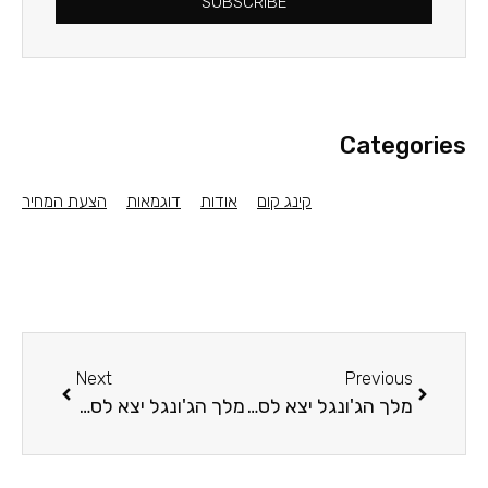
SUBSCRIBE
Categories
קינג קום
אודות
דוגמאות
הצעת המחיר
Next
Previous
מלך הג'ונגל יצא לסקור אתרי תיירות ונופש | סקירת אתרים מההיבט העיצובי והשיווקי של חווית המשתמש​
מלך הג'ונגל יצא לסקור אתרי ביוטי וקוסמטיקה​ | סקירת אתרים מההיבט העיצובי והשיווקי של חווית המשתמש​