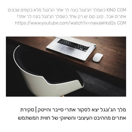
KING COM כשמלך הג'ונגל בונה לך אתר הג'ונגל מלא בקופים שבונים
אתרים אבל.. קינג קום יש רק אחד כשמלך הג’ונגל בונה לך אתר!
https://www.youtube.com/watch?v=naixaWrkdQs COM
מלך הג'ונגל יצא לסקור אתרי סייבר והייטק​ | סקירת
אתרים מההיבט העיצובי והשיווקי של חווית המשתמש​