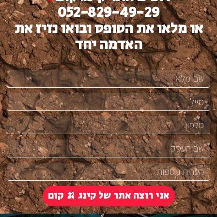
052-829-49-29
או מלאו את הטופס ובואו נזיז את
האדמה יחד
אני רוצה אתר של קינג 🍌 קום