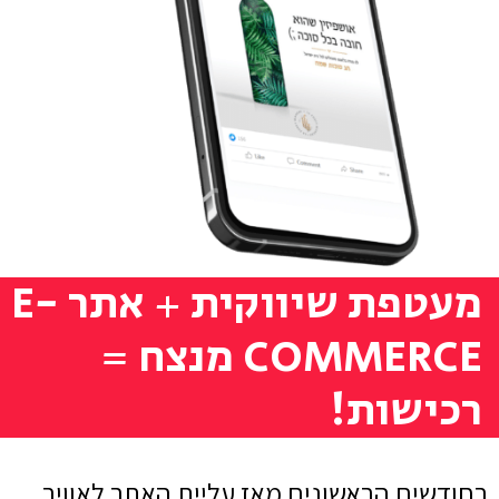
מעטפת שיווקית + אתר E-
COMMERCE מנצח =
רכישות!
בחודשים הראשונים מאז עליית האתר לאוויר,