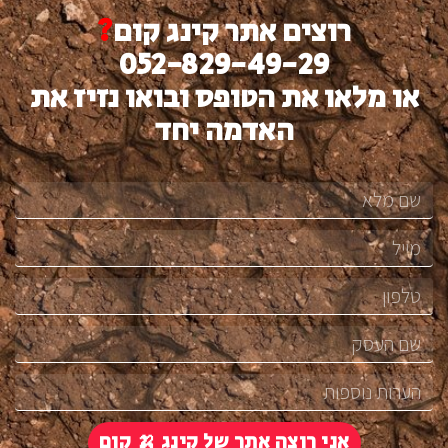
רוצים אתר קינג קום
?
052-829-49-29
או מלאו את הטופס ובואו נזיז את
האדמה יחד
אני רוצה אתר של קינג 🍌 קום