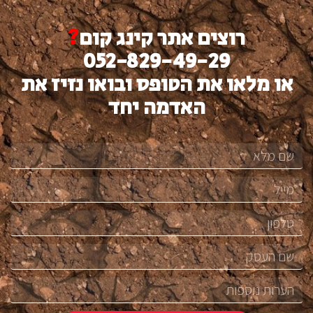
רוצים אתר קינג קום
?
052-829-49-29
או מלאו את הטופס ובואו נזיז את
האדמה יחד