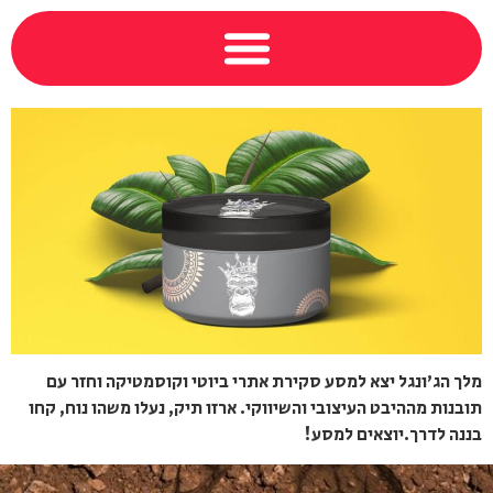
מלך הג'ונגל יצא למסע סקירת אתרי ביוטי וקוסמטיקה וחזר עם
תובנות מההיבט העיצובי והשיווקי. ארזו תיק, נעלו משהו נוח, קחו
בננה לדרך.יוצאים למסע!