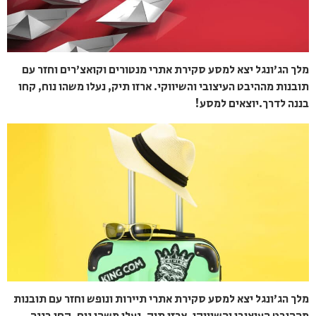
מלך הג'ונגל יצא למסע סקירת אתרי מנטורים וקואצ'רים וחזר עם
תובנות מההיבט העיצובי והשיווקי. ארזו תיק, נעלו משהו נוח, קחו
בננה לדרך.יוצאים למסע!
מלך הג'ונגל יצא למסע סקירת אתרי תיירות ונופש וחזר עם תובנות