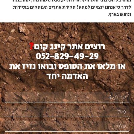
מההיבט העיצובי והשיווקי. ארזו תיק, נעלו משהו נוח, קחו בננה
לדרך כי אנחנו יוצאים למסע! סקירת אתרים העוסקים בתיירות
ונופש בארץ.
רוצים אתר קינג קום
?
052-829-49-29
או מלאו את הטופס ובואו נזיז את
האדמה יחד