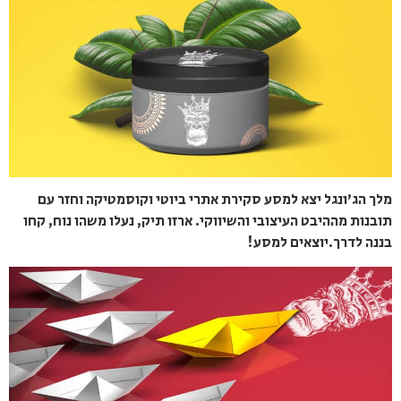
מלך הג'ונגל יצא למסע סקירת אתרי ביוטי וקוסמטיקה וחזר עם
תובנות מההיבט העיצובי והשיווקי. ארזו תיק, נעלו משהו נוח, קחו
בננה לדרך.יוצאים למסע!