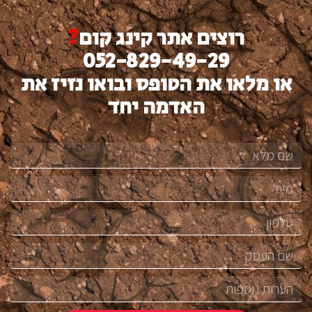
רוצים אתר קינג קום
?
052-829-49-29
או מלאו את הטופס ובואו נזיז את
האדמה יחד