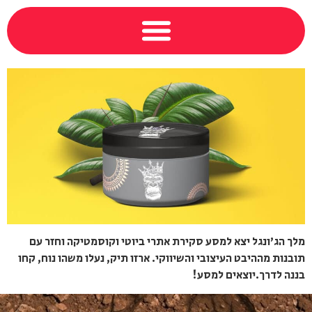
מלך הג'ונגל יצא למסע סקירת אתרי ביוטי וקוסמטיקה וחזר עם
תובנות מההיבט העיצובי והשיווקי. ארזו תיק, נעלו משהו נוח, קחו
בננה לדרך.יוצאים למסע!