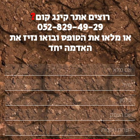
רוצים אתר קינג קום
?
052-829-49-29
או מלאו את הטופס ובואו נזיז את
האדמה יחד