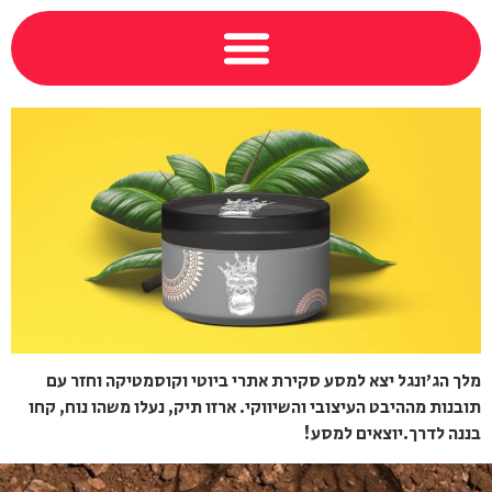
מלך הג'ונגל יצא למסע סקירת אתרי ביוטי וקוסמטיקה וחזר עם
תובנות מההיבט העיצובי והשיווקי. ארזו תיק, נעלו משהו נוח, קחו
בננה לדרך.יוצאים למסע!